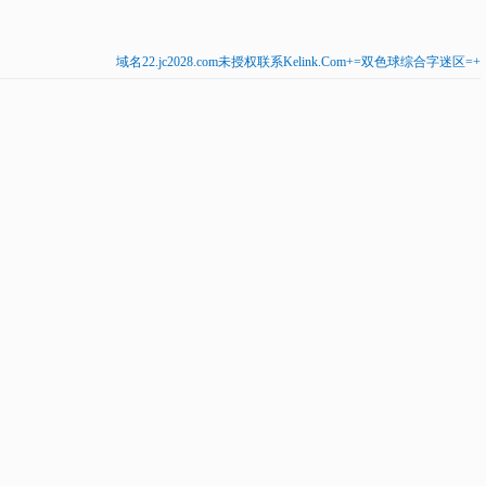
域名22.jc2028.com未授权联系Kelink.Com+=双色球综合字迷区=+