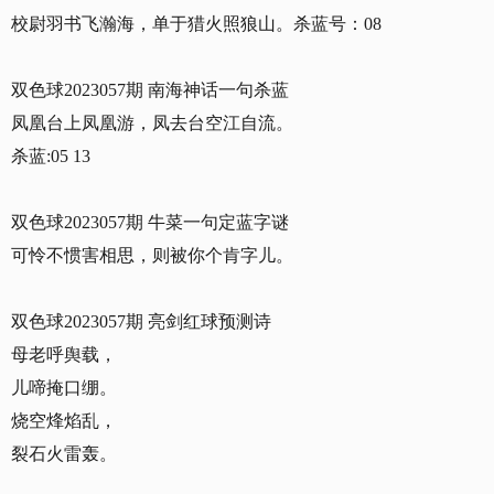
校尉羽书飞瀚海，单于猎火照狼山。杀蓝号：08
双色球2023057期 南海神话一句杀蓝
凤凰台上凤凰游，凤去台空江自流。
杀蓝:05 13
双色球2023057期 牛菜一句定蓝字谜
可怜不惯害相思，则被你个肯字儿。
双色球2023057期 亮剑红球预测诗
母老呼舆载，
儿啼掩口绷。
烧空烽焰乱，
裂石火雷轰。