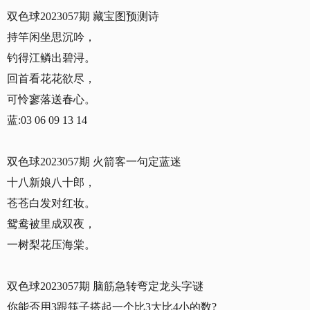
双色球2023057期 藏宝图预测诗
持竿闲坐思沉吟，
钓得江鳞出碧浔。
回首看花花欲尽，
可怜寥落送春心。
蓝:03 06 09 13 14
双色球2023057期 火箭客一句定蓝迷
十八新娘八十郎，
苍苍白发对红妆。
鸳鸯被里成双夜，
一树梨花压海棠。
双色球2023057期 脑筋急转弯定龙头字谜
你能否用3跟筷子搭起一个比3大比4小的数?