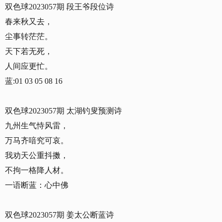
双色球2023057期 段王爷段位诗
春来秋又去，
尘事转茫茫。
天下若无死，
人间应更忙。
蓝:01 03 05 08 16
双色球2023057期 太湖钓叟预测诗
九州生气恃风雷，
万马齐喑究可哀。
我劝天公重抖擞，
不拘一格降人材。
一语断蓝：心中佛
双色球2023057期 姜太公断蓝诗