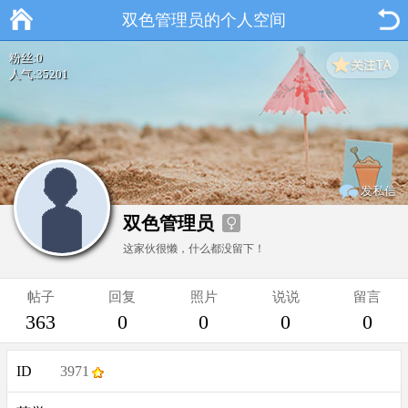
双色管理员的个人空间
粉丝:0
人气:35201
发私信
双色管理员
这家伙很懒，什么都没留下！
帖子
回复
照片
说说
留言
363
0
0
0
0
ID
3971