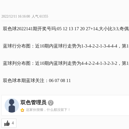
2022/12/11 16:16:00 人气 61355
双色球2022141期开奖号玛:05 12 13 17 20 27+14,大小比3:3,
蓝球行分布图：近10期内蓝球行走势为1-3-4-2-2-1-3-4
蓝球列分布图：近10期内蓝球列走势为4-4-2-2-4-1-3-2
双色球本期蓝球关注：06 07 08 11
双色管理员
这家伙很懒，什么都没留下！
4