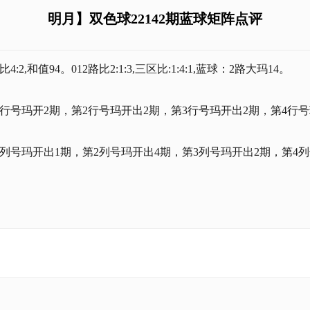
明月】双色球22142期蓝球矩阵点评
奇偶比4:2,和值94。012路比2:1:3,三区比:1:4:1,蓝球：2路大玛14。
-4-4，第1行号玛开2期，第2行号玛开出2期，第3行号玛开出2期，第
-3-2，第1列号玛开出1期，第2列号玛开出4期，第3列号玛开出2期，