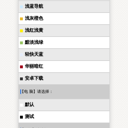
浅蓝导航
浅灰橙色
浅红浅黄
黯淡浅绿
轻快天蓝
华丽暗红
安卓下载
【电 脑】请选择：
默认
测试