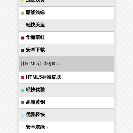
黯淡浅绿
轻快天蓝
华丽暗红
安卓下载
【HTML5】请选择：
HTML5标准皮肤
轻快优雅
高雅黄铜
优雅轻快
安卓灰绿
√