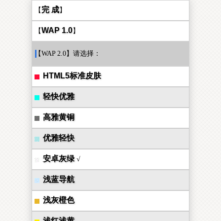
完 成
【
】
WAP 1.0
【
】
【WAP 2.0】请选择：
HTML5标准皮肤
轻快优雅
高雅黄铜
优雅轻快
安卓灰绿
√
浅蓝导航
浅灰橙色
浅红浅黄