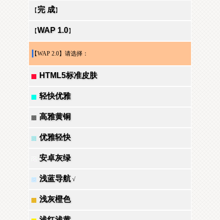
完 成
【
】
WAP 1.0
【
】
【WAP 2.0】请选择：
HTML5标准皮肤
轻快优雅
高雅黄铜
优雅轻快
安卓灰绿
浅蓝导航
√
浅灰橙色
浅红浅黄