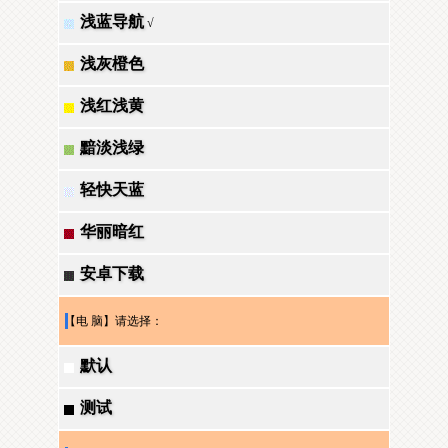
浅蓝导航
√
浅灰橙色
浅红浅黄
黯淡浅绿
轻快天蓝
华丽暗红
安卓下载
【电 脑】请选择：
默认
测试