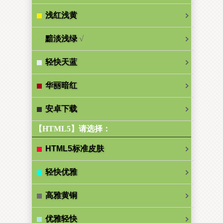
浅红浅黄
√
黯淡浅绿
轻快天蓝
华丽暗红
安卓下载
【HTML5】请选择：
HTML5标准皮肤
轻快优雅
高雅黄铜
优雅轻快