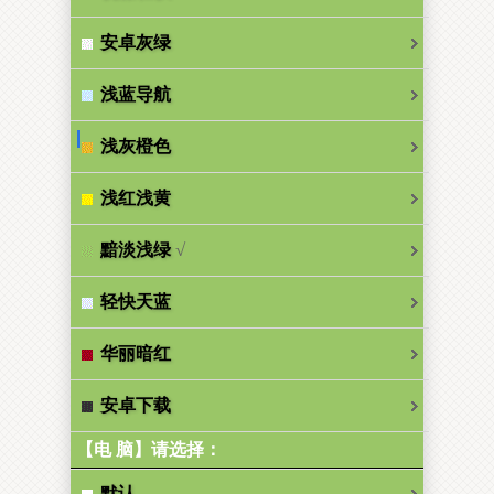
安卓灰绿
浅蓝导航
浅灰橙色
浅红浅黄
√
黯淡浅绿
轻快天蓝
华丽暗红
安卓下载
【电 脑】请选择：
默认