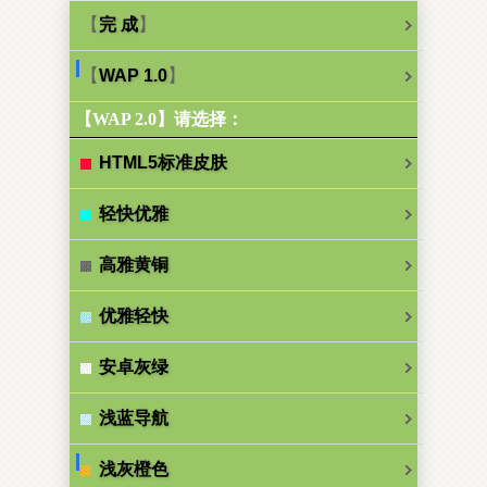
【
】
完 成
【
】
WAP 1.0
【WAP 2.0】请选择：
HTML5标准皮肤
轻快优雅
高雅黄铜
优雅轻快
安卓灰绿
浅蓝导航
浅灰橙色